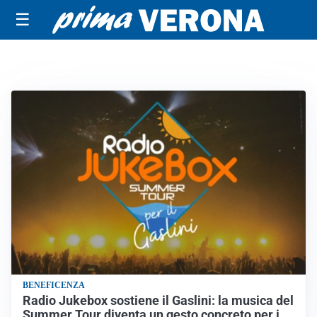
☰
BENEFICENZA
Radio Jukebox sostiene il Gaslini: la musica del
Summer Tour diventa un gesto concreto per i