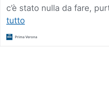
c’è stato nulla da fare, p
E’
tutto
morto
il
26enne
Prima Verona
schiacciato
dal
trattore
nell’azienda
agricola
di
La
Ca’