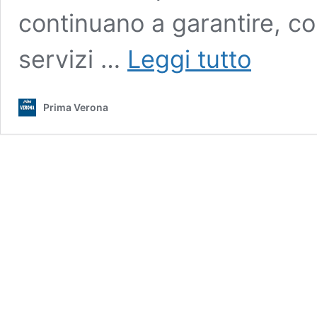
continuano a garantire, c
Postini
servizi …
Leggi tutto
veronesi,
al
via
Prima Verona
i
test
anti-
Covid
per
impiegati
e
portalettere