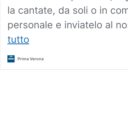
la cantate, da soli o in c
personale e inviatelo al n
Non
tutto
sai
quale
brano
Prima Verona
inviarci
per
“La
canto
per
bene?”
Ecco
i
più
famosi
per
registrare