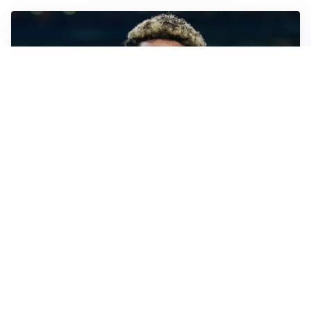
MERCATO JUVE
La Juventus vuole Suzuki, ma il Psg è avanti
CALCIOMERCATO
Inter, Frattesi blocca il mercato nerazzurro: la
situazione