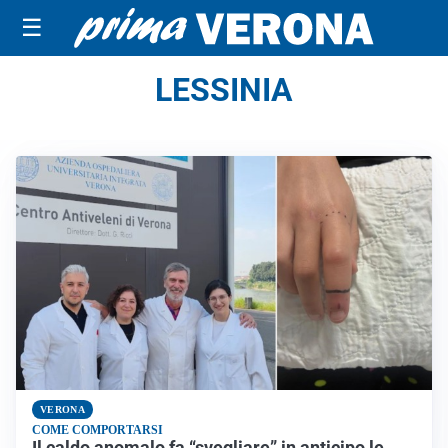
☰
LESSINIA
VERONA
COME COMPORTARSI
Il caldo anomalo fa “svegliare” in anticipo le