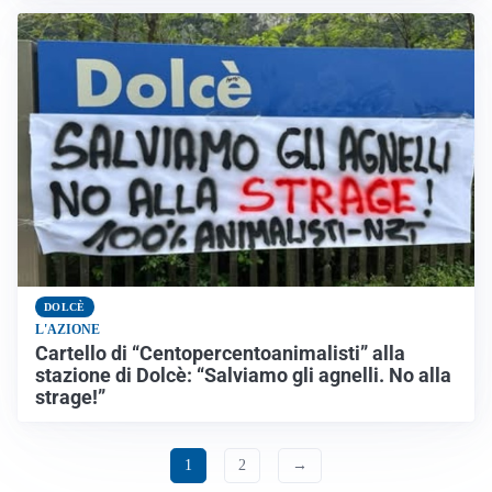
DOLCÈ
L'AZIONE
Cartello di “Centopercentoanimalisti” alla
stazione di Dolcè: “Salviamo gli agnelli. No alla
strage!”
1
2
→