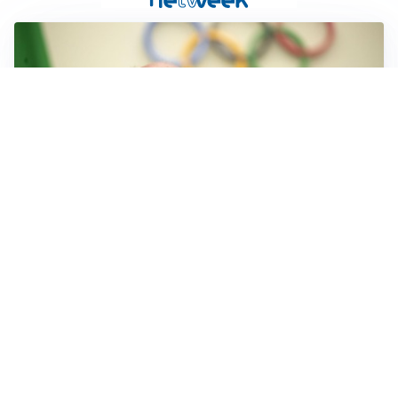
IL LUTTO
Livio Berruti, lo sport piange l’eroe di Roma 1960
LA NOVITÀ
Le regole di Mourinho al Real
MERCATO JUVE
La Juventus vuole Suzuki, ma il Psg è avanti