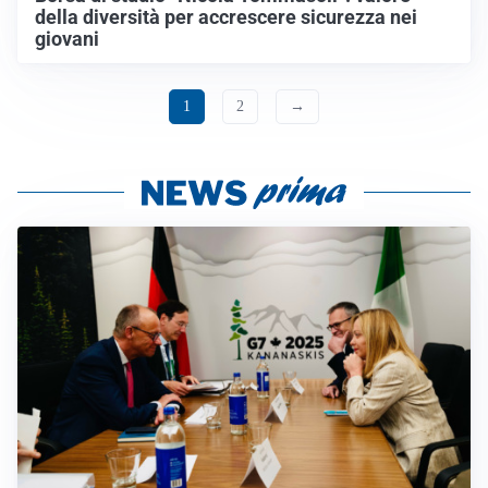
della diversità per accrescere sicurezza nei
giovani
1
2
→