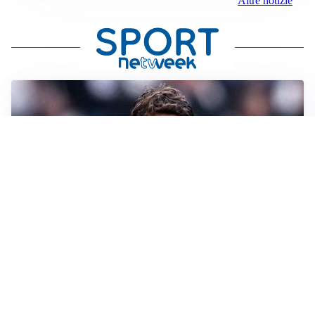
Altre notizie
LA SVOLTA
Il Besiktas conferma: “Stiamo lavorando e parlando