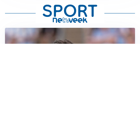
IL NOME NUOVO
Napoli, Musso resta un’opzione per la porta
TITOLARE IN CAMPIONATO
Inter, tocca a Pio Esposito: Chivu gli affida l’attacco