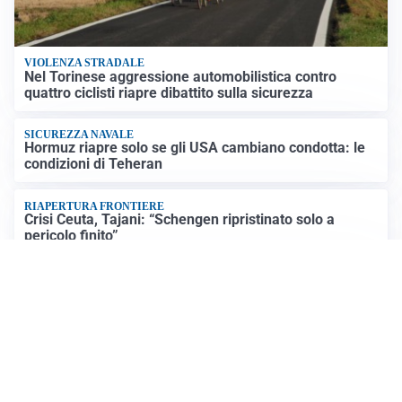
VIOLENZA STRADALE
Nel Torinese aggressione automobilistica contro
quattro ciclisti riapre dibattito sulla sicurezza
SICUREZZA NAVALE
Hormuz riapre solo se gli USA cambiano condotta: le
condizioni di Teheran
RIAPERTURA FRONTIERE
Crisi Ceuta, Tajani: “Schengen ripristinato solo a
pericolo finito”
MEDIO ORIENTE
Iran-Usa: guida suprema Mojtaba Khamenei in fin di
vita, resta lo stallo su Hormuz
Altre notizie