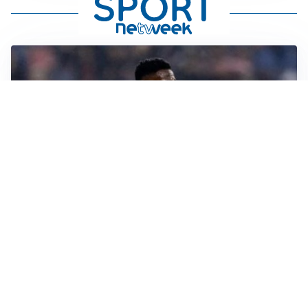
SI AVVICINA
Juve-Lucumí, fiducia in crescita: pronta una nuova
offerta
LA VOCE
Napoli, spunta Gabriel Jesus: tutto dipende da Lukaku