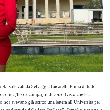
bbi sollevati da Selvaggia Lucarelli. Prima di tutto
, o meglio ex compagni di corso (visto che lei,
oro no) avevano già scritto una lettera all’Università per
co così rapido della loro “collega”. Semplici risposte, a