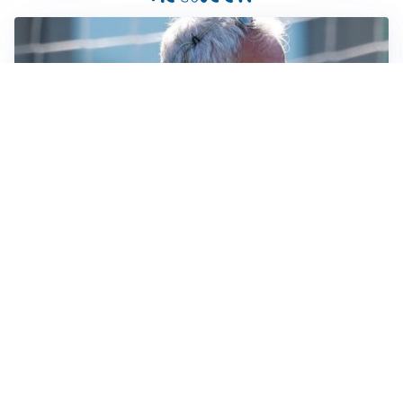
LA NOVITÀ
Le regole di Mourinho al Real
MERCATO JUVE
La Juventus vuole Suzuki, ma il Psg è avanti
CALCIOMERCATO
Inter, Frattesi blocca il mercato nerazzurro: la