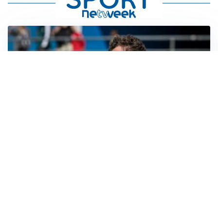
CALCIOMERCATO
Cagliari, il caso Esposito continua. Intanto arriva
Maldini
CALCIOMERCATO