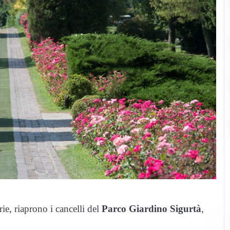
ie, riaprono i cancelli del
Parco Giardino Sigurtà
,