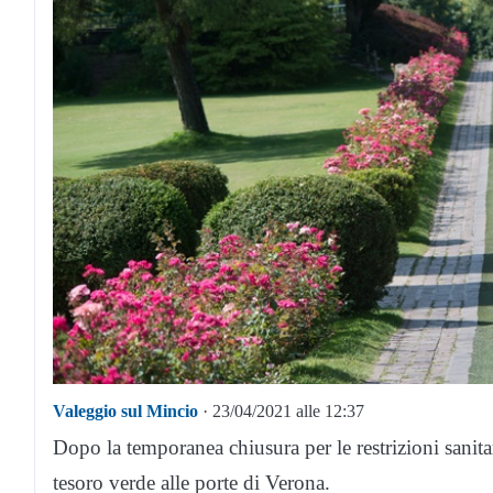
Valeggio sul Mincio
· 23/04/2021 alle 12:37
Dopo la temporanea chiusura per le restrizioni sanitar
tesoro verde alle porte di Verona.