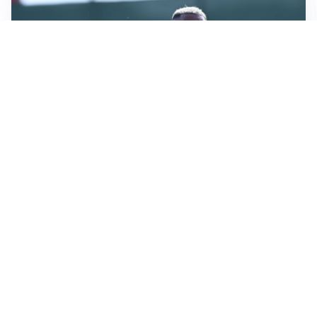
LA VOCE
Napoli, spunta Gabriel Jesus: tutto dipende da Lukaku
LA NUOVA ITALIA
Italia, ufficiale lo staff di Mancini: c’è anche Bonucci
I RITORNI
Inter, tornano Lautaro e Thuram: c’è anche Stones
OBIETTIVO CHE SI ALLONTANA