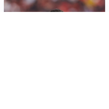
AFFARE IN CHIUSURA
Barcellona, colpo Rodri: battuto il Real Madrid
MOTIVATO
Douglas Luiz dice no all’Everton e punta sulla
Juventus
RIENTRO A RILENTO
Alcaraz, US Open lontano: la corsa contro il tempo