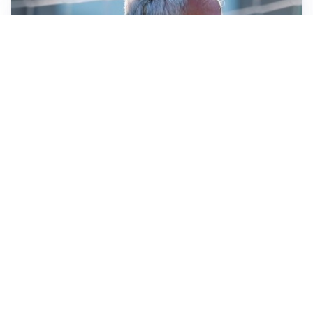
LA NOVITÀ
Le regole di Mourinho al Real
MERCATO JUVE
La Juventus vuole Suzuki, ma il Psg è avanti
CALCIOMERCATO
Inter, Frattesi blocca il mercato nerazzurro: la
situazione