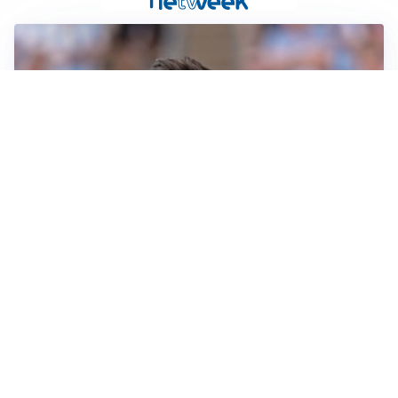
IL NOME NUOVO
Napoli, Musso resta un’opzione per la porta
TITOLARE IN CAMPIONATO
Inter, tocca a Pio Esposito: Chivu gli affida l’attacco
LE PAROLE
Spalletti prepara la Juve: “Con l’Inter servirà essere