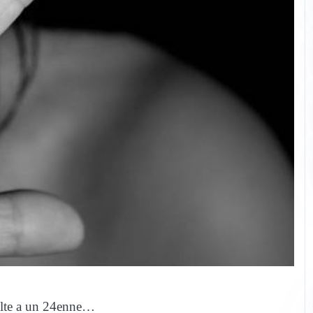
volte a un 24enne…