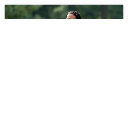
LE PAROLE
Milan, Amorim: “Sapevamo delle difficoltà, faremo
delle scelte”
LE PAROLE
Juventus, Spalletti soddisfatto: “I nuovi? Li ho visti
molto bene”