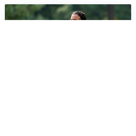
LE PAROLE
Milan, Amorim: “Sapevamo delle difficoltà, faremo
delle scelte”
LE PAROLE
Juventus, Spalletti soddisfatto: “I nuovi? Li ho visti
molto bene”