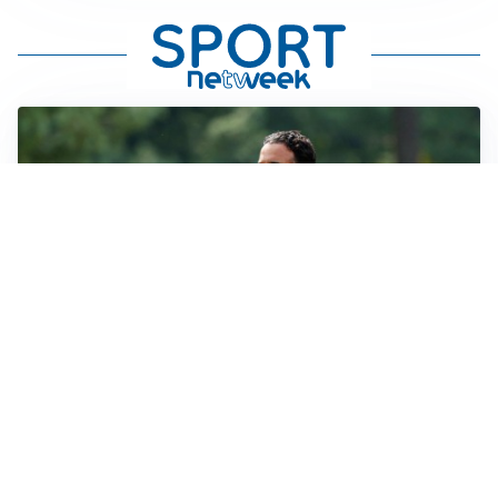
LE PAROLE
Milan, Amorim: “Sapevamo delle difficoltà, faremo
delle scelte”