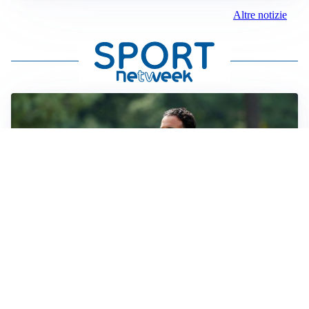
Altre notizie
LE PAROLE
Milan, Amorim: “Sapevamo delle difficoltà, faremo
delle scelte”