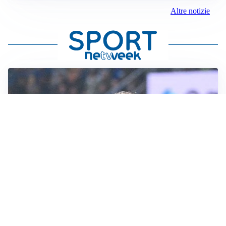
Altre notizie
CALCIOMERCATO
Inter, Frattesi blocca il mercato nerazzurro: la
situazione