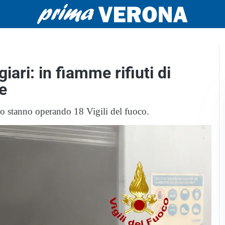
iari: in fiamme rifiuti di
e
to stanno operando 18 Vigili del fuoco.