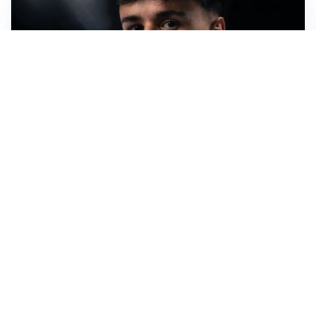
LE PAROLE
Pjanic garantisce per Alajbegovic: “Può diventare un
campione”
AFFONDO
Il Galatasaray fa sul serio per Leao
LA NOVITÀ
Il Real Madrid blinda Vinicius: pronto il rinnovo