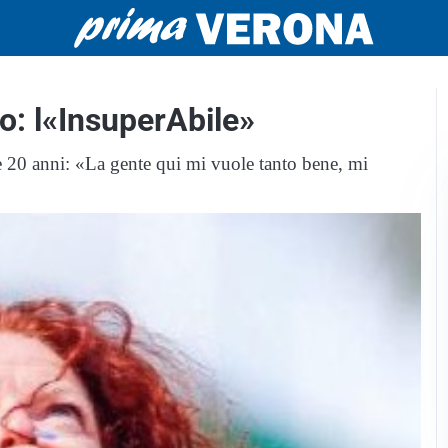
: l«InsuperAbile»
re 20 anni: «La gente qui mi vuole tanto bene, mi