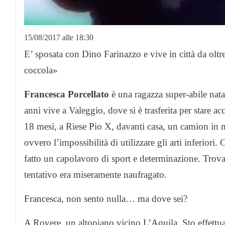
15/08/2017 alle 18:30
E’ sposata con Dino Farinazzo e vive in città da olt
coccola»
Francesca
Porcellato
è una ragazza super-abile nata
anni vive a Valeggio, dove si è trasferita per stare a
18 mesi, a Riese Pio X, davanti casa, un camion in 
ovvero l’impossibilità di utilizzare gli arti inferiori
fatto un capolavoro di sport e determinazione. Trovar
tentativo era miseramente naufragato.
Francesca, non sento nulla… ma dove sei?
A Rovere, un altopiano vicino L’Aquila. Sto effettua