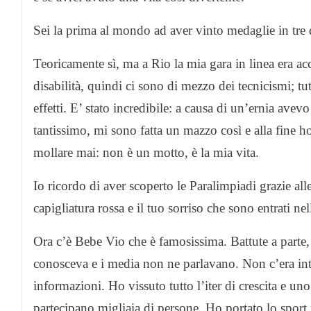
Sei la prima al mondo ad aver vinto medaglie in tre d
Teoricamente sì, ma a Rio la mia gara in linea era ac
disabilità, quindi ci sono di mezzo dei tecnicismi; tut
effetti. E’ stato incredibile: a causa di un’ernia ave
tantissimo, mi sono fatta un mazzo così e alla fine h
mollare mai: non è un motto, è la mia vita.
Io ricordo di aver scoperto le Paralimpiadi grazie al
capigliatura rossa e il tuo sorriso che sono entrati ne
Ora c’è Bebe Vio che è famosissima. Battute a parte, 
conosceva e i media non ne parlavano. Non c’era inter
informazioni. Ho vissuto tutto l’iter di crescita e uno
partecipano migliaia di persone. Ho portato lo sport 