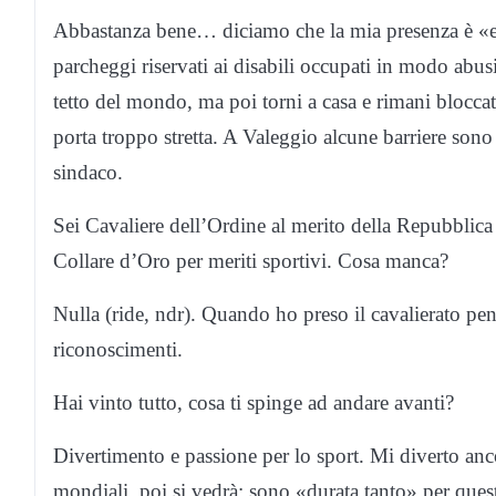
Abbastanza bene… diciamo che la mia presenza è «educ
parcheggi riservati ai disabili occupati in modo abusiv
tetto del mondo, ma poi torni a casa e rimani blocca
porta troppo stretta. A Valeggio alcune barriere sono 
sindaco.
Sei Cavaliere dell’Ordine al merito della Repubblica
Collare d’Oro per meriti sportivi. Cosa manca?
Nulla (ride, ndr). Quando ho preso il cavalierato pens
riconoscimenti.
Hai vinto tutto, cosa ti spinge ad andare avanti?
Divertimento e passione per lo sport. Mi diverto anco
mondiali, poi si vedrà: sono «durata tanto» per ques