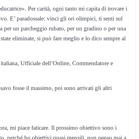
atrice». Per carità, ogni tanto mi capita di trovare i
o. E’ paradossale: vinci gli ori olimpici, ti senti sul
ta per un parcheggio rubato, per un gradino o per una
state eliminate, si può fare meglio e lo dico sempre al
 italiana, Ufficiale dell’Ordine, Commendatore e
avo fosse il massimo, poi sono arrivati gli altri
ra, mi piace faticare. Il prossimo obiettivo sono i
to, perché ho obiettivi quasi mensili, non penso mai a