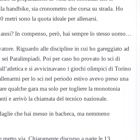
lla handbike, sia cronometro che corsa su strada. Ho
0 metri sono la quota ideale per allenarsi.
ti anni? In compenso, però, hai sempre lo stesso uomo…
tore. Riguardo alle discipline in cui ho gareggiato ad
ben sei Paralimpiadi. Poi per caso ho provato lo sci di
all’atletica e si avvicinavano i giochi olimpici di Torino
allenarmi per lo sci nel periodo estivo avevo preso una
a fare qualche gara ma solo per togliere la monotonia
santi e arrivò la chiamata del tecnico nazionale.
medaglie che hai messo in bacheca, ma nemmeno
e metto via. Chiaramente discorso a parte le 13