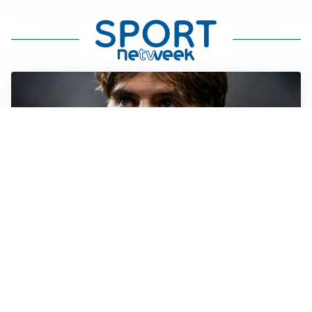
PREMIER LEAGUE
Palestra ammette: “Il Chelsea? Ho sempre sognato la
Premier”