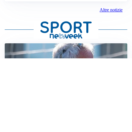
Altre notizie
LA NOVITÀ
Le regole di Mourinho al Real