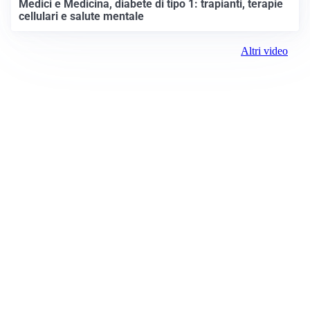
Medici e Medicina, diabete di tipo 1: trapianti, terapie
cellulari e salute mentale
Altri video
Prima Verona
Registrazione tribunale:
Lecco 6/2018 3/13/2018
ROC:
15381
Direttore responsabile:
Daniele Pirola