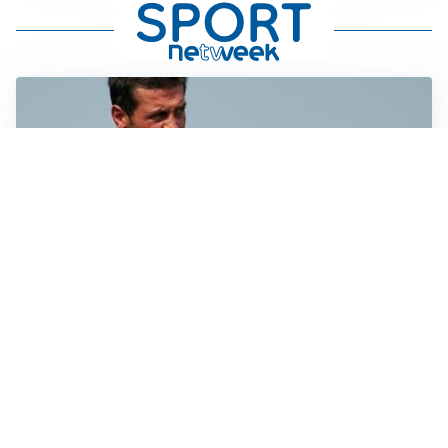
AMICHEVOLI
Juventus-Inter, antipasto di Serie A: le probabili
formazioni
IL NOME NUOVO