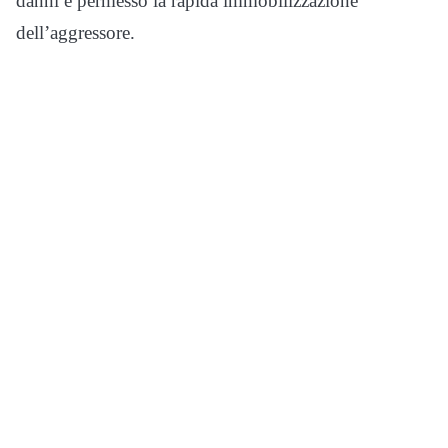
danni e permesso la rapida immobilizzazione
dell’aggressore.