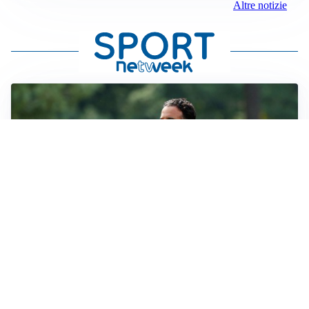
Altre notizie
LE PAROLE
Milan, Amorim: “Sapevamo delle difficoltà, faremo
delle scelte”