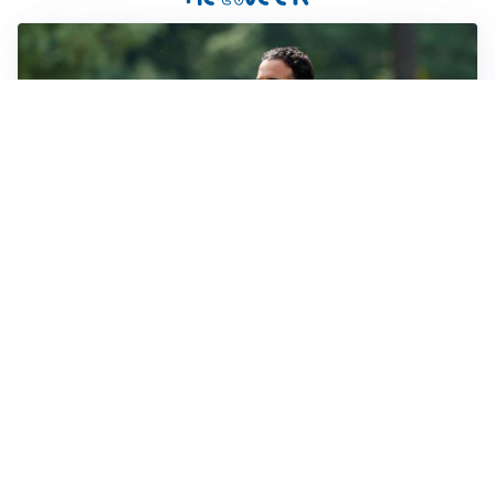
LE PAROLE
Milan, Amorim: “Sapevamo delle difficoltà, faremo
delle scelte”
LE PAROLE
Juventus, Spalletti soddisfatto: “I nuovi? Li ho visti
molto bene”