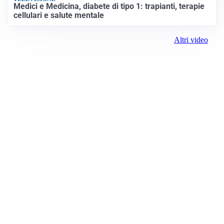
Medici e Medicina, diabete di tipo 1: trapianti, terapie
cellulari e salute mentale
Altri video
Prima Verona
Registrazione tribunale:
Lecco 6/2018 3/13/2018
ROC:
15381
Direttore responsabile:
Daniele Pirola
Editore: