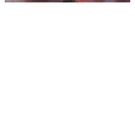
AFFARE IN CHIUSURA
Barcellona, colpo Rodri: battuto il Real Madrid
MOTIVATO
Douglas Luiz dice no all’Everton e punta sulla
Juventus
RIENTRO A RILENTO
Alcaraz, US Open lontano: la corsa contro il tempo
continua