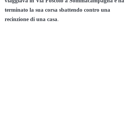
viaggiava in Via Foscolo a Sommacampagna e ha
terminato la sua corsa sbattendo contro una
recinzione di una casa
.