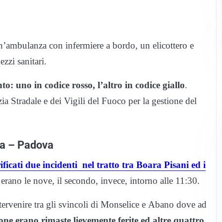
n’ambulanza con infermiere a bordo, un elicottero e
zzi sanitari.
to: uno in codice rosso, l’altro in codice giallo
.
zia Stradale e dei Vigili del Fuoco per la gestione del
na – Padova
ficati due incidenti nel tratto tra Boara Pisani ed i
 erano le nove, il secondo, invece, intorno alle 11:30.
ntervenire tra gli svincoli di Monselice e Abano dove ad
one erano rimaste lievemente ferite ed altre quattro