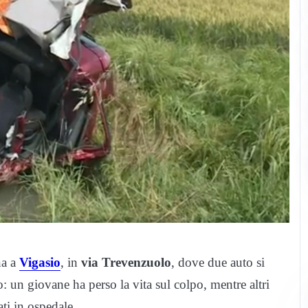
na a
Vigasio
, in
via Trevenzuolo
, dove due auto si
: un giovane ha perso la vita sul colpo, mentre altri
ati in ospedale.