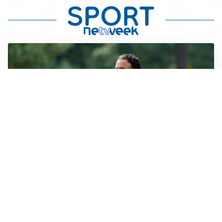
LE PAROLE
Milan, Amorim: “Sapevamo delle difficoltà, faremo
delle scelte”
LE PAROLE