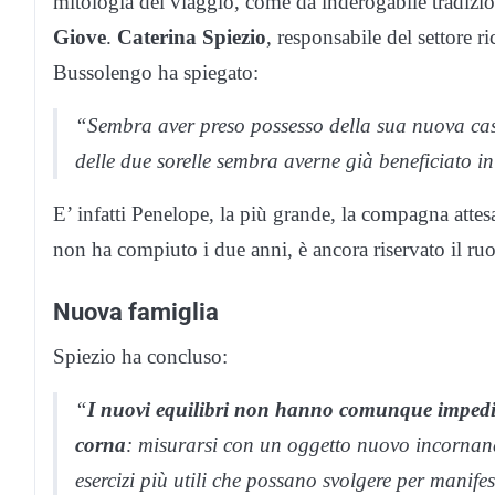
mitologia del viaggio, come da inderogabile tradizione
Giove
.
Caterina Spiezio
, responsabile del settore 
Bussolengo ha spiegato:
“Sembra aver preso possesso della sua nuova casa 
delle due sorelle sembra averne già beneficiato in 
E’ infatti Penelope, la più grande, la compagna attes
non ha compiuto i due anni, è ancora riservato il ruo
Nuova famiglia
Spiezio ha concluso:
“
I nuovi equilibri non hanno comunque impedito a
corna
: misurarsi con un oggetto nuovo incornand
esercizi più utili che possano svolgere per mani