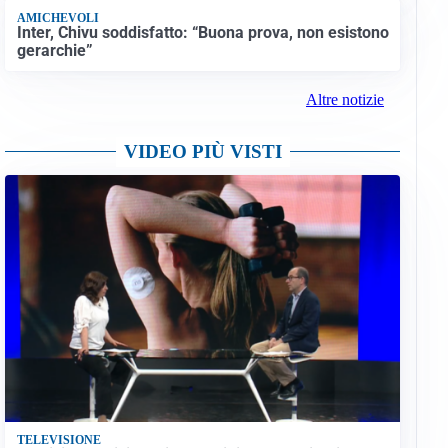
AMICHEVOLI
Inter, Chivu soddisfatto: “Buona prova, non esistono
gerarchie”
Altre notizie
VIDEO PIÙ VISTI
TELEVISIONE