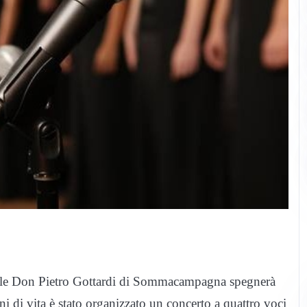
hiale Don Pietro Gottardi di Sommacampagna spegnerà
i di vita è stato organizzato un concerto a quattro voci