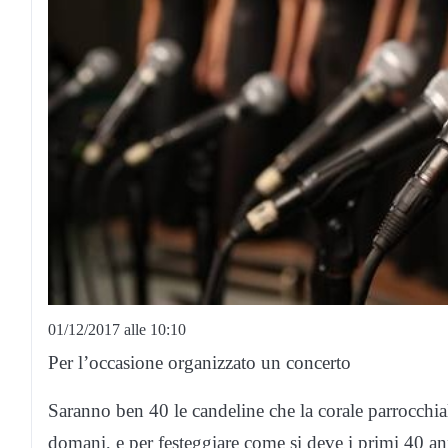
01/12/2017 alle 10:10
Per l’occasione organizzato un concerto
Saranno ben 40 le candeline che la corale parrocc
domani, e per festeggiare come si deve i primi 40 ann