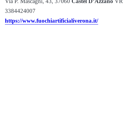
Via P. Mascagni, 43, 37060
Castel D’Azzano
VR
3384424007
https://www.fuochiartificialiverona.it/