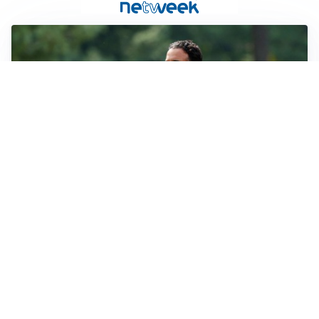
LE PAROLE
Milan, Amorim: “Sapevamo delle difficoltà, faremo
delle scelte”
LE PAROLE
Juventus, Spalletti soddisfatto: “I nuovi? Li ho visti
molto bene”