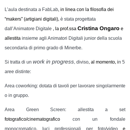
L’aula destinata a FabLab
, in linea con la filosofia dei
“makers” (artigiani digitali),
è stata progettata
Cristina Ongaro
dall’Animatore Digitale
, la prof.ssa
e
allestita
insieme agli Animatori Digitali junior della scuola
secondaria di primo grado di Minerbe.
work in progress
Si tratta di un
, diviso
, al momento, i
n 5
aree distinte:
Area coworking:
dotata di tavoli per lavorare singolarmente
o in gruppo.
Area Green Screen:
allestita a set
fotografico/cinematografico
con un fondale
monocromatico
,
luci professionali per foto/video
e