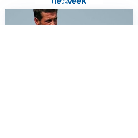
AMICHEVOLI
Juventus-Inter, antipasto di Serie A: le probabili
formazioni
IL NOME NUOVO
Napoli, Musso resta un’opzione per la porta