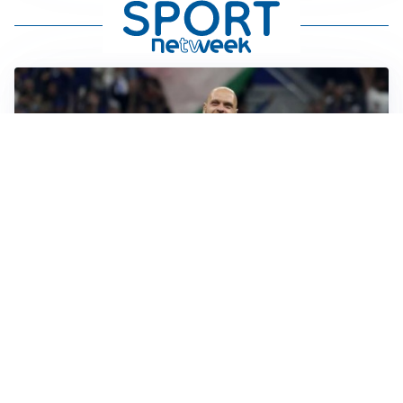
AMICHEVOLI
All’Inter il primo derby d’Italia: Juventus k.o. 2-1
PREMIER LEAGUE
Palestra ammette: “Il Chelsea? Ho sempre sognato la
Premier”