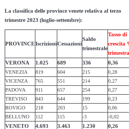
La classifica delle province venete relativa al terzo
trimestre 2023 (luglio-settembre):
Tasso di
Saldo
PROVINCE
Iscrizioni
Cessazioni
crescita
trimestrale
trimestra
VERONA
1.025
689
336
0,36
VENEZIA
819
604
215
0,28
VICENZA
765
551
214
0,27
PADOVA
911
657
254
0,27
TREVISO
843
644
199
0,23
ROVIGO
218
203
15
0,06
BELLUNO
112
115
-3
-0,02
VENETO
4.693
3.463
1.230
0,26