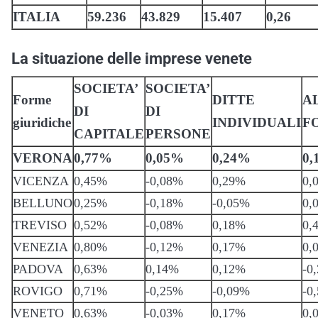
ITALIA
59.236
43.829
15.407
0,26
La situazione delle imprese venete
SOCIETA’
SOCIETA’
Forme
DITTE
A
DI
DI
giuridiche
INDIVIDUALI
F
CAPITALE
PERSONE
VERONA
0,77%
0,05%
0,24%
0,
VICENZA
0,45%
-0,08%
0,29%
0,
BELLUNO
0,25%
-0,18%
-0,05%
0,
TREVISO
0,52%
-0,08%
0,18%
0,
VENEZIA
0,80%
-0,12%
0,17%
0,
PADOVA
0,63%
0,14%
0,12%
-0
ROVIGO
0,71%
-0,25%
-0,09%
-0
VENETO
0,63%
-0,03%
0,17%
0,