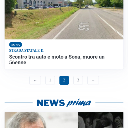
SONA
STRADA STATALE 11
Scontro tra auto e moto a Sona, muore un
56enne
←
1
2
3
→